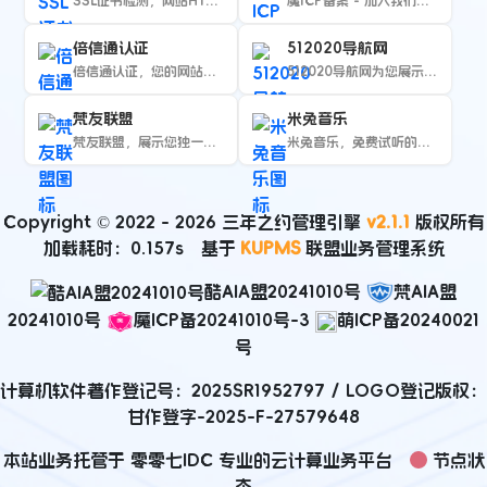
SSL证书检测，网站HTTPS到期查询
魔ICP备案 - 加入我们，体验最魔幻的...
倍信通认证
512020导航网
倍信通认证，您的网站可信验证专家
512020导航网为您展示其旗下所有站点...
梵友联盟
米兔音乐
梵友联盟，展示您独一无二的身份
米兔音乐，免费试听的在线音乐播放器
Copyright © 2022 - 2026
三年之约管理引擎
v2.1.1
版权所有
加载耗时：0.157s 基于
KUPMS
联盟业务管理系统
酷AIA盟20241010号
梵AIA盟
20241010号
魔ICP备20241010号-3
萌ICP备20240021
号
计算机软件著作登记号：
2025SR1952797
/ LOGO登记版权：
甘作登字-2025-F-27579648
本站业务托管于 零零七IDC 专业的云计算业务平台
节点状
态